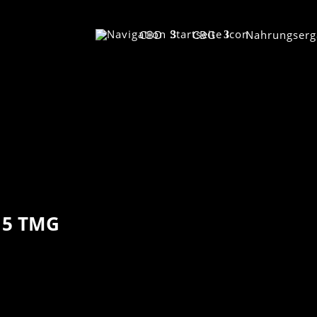
CBD
CBG
Nahrungserg
 5 TMG