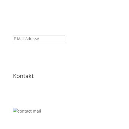
Erfolgreich eingetragen! Bitte
E-Mail Account prüfen und
bestätigen.
Gratis Anmelden
Kontakt