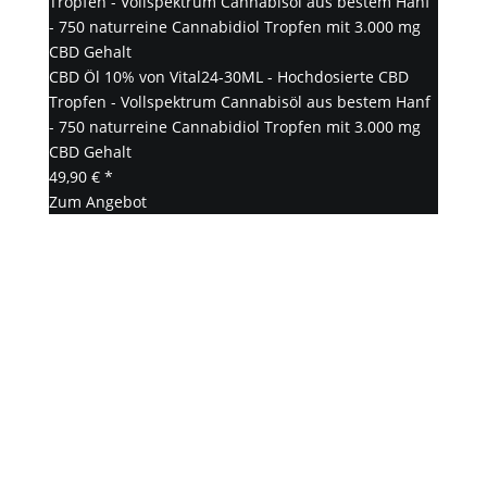
CBD Öl 10% von Vital24-30ML - Hochdosierte CBD
Tropfen - Vollspektrum Cannabisöl aus bestem Hanf
- 750 naturreine Cannabidiol Tropfen mit 3.000 mg
CBD Gehalt
49,90 € *
Zum Angebot
CBD (Cannabidiol)
CBD Blüten
CBD Globuli
CBD Hanftee
CBD für Haustiere
CBD Kapseln
CBD Kosmetik