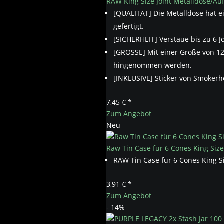
RAW King Size Joint Metalldose/Auf
[QUALITÄT] Die Metalldose hat e
gefertigt.
[SICHERHEIT] Verstaue bis zu 6 J
[GRÖSSE] Mit einer Größe von 12 
hingenommen werden.
[INKLUSIVE] Sticker von Smokerh
7,45 € *
Zum Angebot
Neu
Raw Tin Case für 6 Cones King Size
RAW Tin Case für 6 Cones King S
3,91 € *
Zum Angebot
- 14%