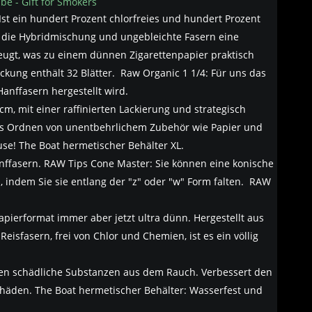
be - Gift for Smokers
 Ist ein hundert Prozent chlorfreies und hundert Prozent
h die Hybridmischung und ungebleichte Fasern eine
zeugt, was zu einem dünnen Zigarettenpapier praktisch
kung enthält 32 Blätter. ️ Raw Organic 1 1/4: Für uns das
anffasern hergestellt wird.
cm, mit einer raffinierten Lackierung und strategisch
das Ordnen von unentbehrlichem Zubehör wie Papier und
use! The Boat hermetischer Behälter XL.
Hanffasern. RAW Tips Cone Master: Sie können eine konische
, indem Sie sie entlang der "z" oder "w" Form falten. ️ RAW
Papierformat immer aber jetzt ultra dünn. Hergestellt aus
eisfasern, frei von Chlor und Chemien, ist es ein völlig
eren schädliche Substanzen aus dem Rauch. Verbessert den
häden. The Boat hermetischer Behälter: Wasserfest und