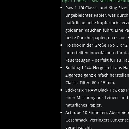
Tips + Cones + Raw Stickers +Actitu
Raw 1 1/4 Classic und King Size:
ungebleichtes Papier, was durc
natürliche helle Kupferfarbe er
goldenen Rauchen führt. Eine Pac
beste Raucherpapier, da es aus H
Holzbox in der Größe 16 x 5 x 12 
unterteilten Innenfächern für 
Feuerzeugen – perfekt für zu Ha
Bulldog 1 1/4: Hergestellt aus 
Zigarette ganz einfach herstellen
Classic Filter: 60 x 15 mm.
Stickers x 4 RAW Black 1 ¼, das 
einer Mischung aus Leinen- und R
natürliches Papier.
Actitube 10 Einheiten: Absorbi
Geschmack. Verringert Lungensc
geruchsdicht.